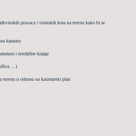
a
đ
evinskih pravaca i visinskih kota na terenu kako bi se
na katastru
tastara i zemlji
š
ne knjige
i
š
tva …)
na terenu u odnosu na katastarski plan