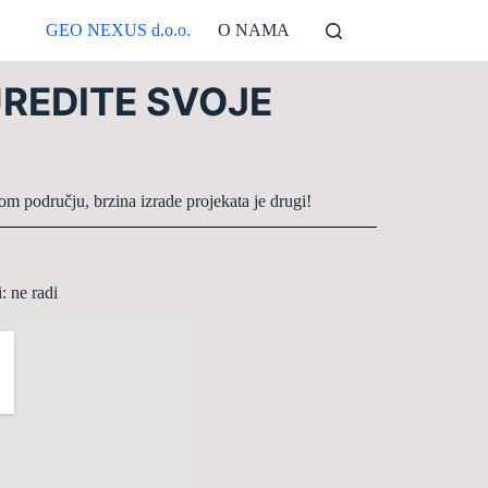
GEO NEXUS d.o.o.
O NAMA
UREDITE SVOJE
om području, brzina izrade projekata je drugi!
: ne radi