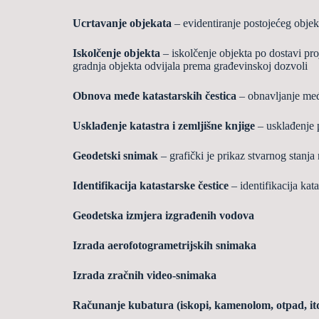
Ucrtavanje objekata
– evidentiranje postoje
ć
eg objek
Iskol
č
enje objekta
– iskol
č
enje objekta po dostavi pr
gradnja
objekta odvijala prema gra
đ
evinskoj dozvoli
Obnova me
đ
e katastarskih
č
estica
– obnavljanje me
Uskla
đ
enje katastra i zemlji
š
ne knjige
– uskla
đ
enje 
Geodetski snimak
– grafi
č
ki je prikaz stvarnog stanja
Identifikacija katastarske
č
estice
– identifikacija ka
Geodetska izmjera izgra
đ
enih vodova
Izrada aerofotogrametrijskih snimaka
Izrada zra
č
nih video-snimaka
Ra
č
unanje kubatura (iskopi, kamenolom, otpad, it