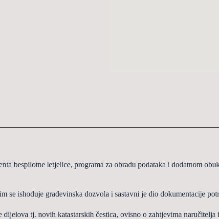
 bespilotne letjelice,
programa za obradu podataka i dodatnom obuk
im se ishoduje gra
đ
evinska dozvola i
sastavni je dio dokumentacije pot
e dijelova tj. novih katastarskih
č
estica, ovisno
o zahtjevima naru
č
itelja 