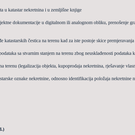
ta u katastar nekretnina i u zemlji
š
ne knjige
ojektne dokumentacije u digitalnom ili
analognom obliku, preno
š
enje gr
đ
e katastarskih
č
estica na terenu kad za iste
postoje skice premjeravanja 
podataka sa stvarnim stanjem na terenu
zbog neuskla
đ
enosti podataka ka
 na terenu (legalizacija objekta, kupoprodaja
nekretnina, rje
š
avanje vlasn
tastarske oznake nekretnine, odnosno
identifikacija polo
ž
aja nekretnine 
d.)