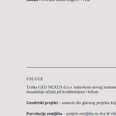
USLUGE
Tvrtka GEO NEXUS d.o.o. nabavkom novog instrumenta
dosada
š
nju u
č
inili jo
š
kvaltitetnijom i br
ž
om.
Geodetski projekt
– sastavni dio glavnog projekta koj
Parcelacija zemlji
š
ta
– podjela zemlji
š
ta na dva ili vi
š