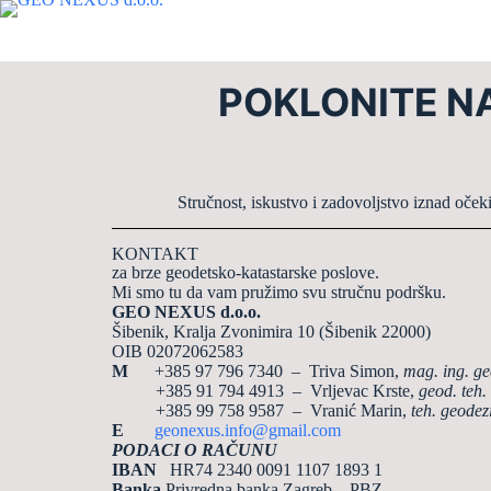
POKLONITE NA
Stručnost, iskustvo i zadovoljstvo iznad oček
KONTAKT
za brze geodetsko-katastarske poslove.
Mi smo tu da vam pružimo svu stručnu podršku.
GEO NEXUS d.o.o.
Šibenik, Kralja Zvonimira 10 (Šibenik 22000)
OIB 02072062583
M
+385 97 796 7340 – Triva Simon,
mag. ing. ge
+385 91 794 4913 – Vrljevac Krste,
geod. teh.
+385 99 758 9587 – Vranić Marin,
teh. geodez
E
geonexus.info@gmail.com
PODACI O RAČUNU
IBAN
HR74 2340 0091 1107 1893 1
Banka
Privredna banka Zagreb – PBZ