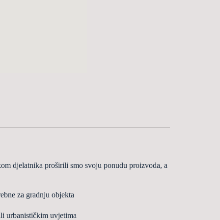
om djelatnika pro
š
irili smo svoju
ponudu proizvoda, a
rebne za gradnju objekta
ili urbanisti
č
kim uvjetima